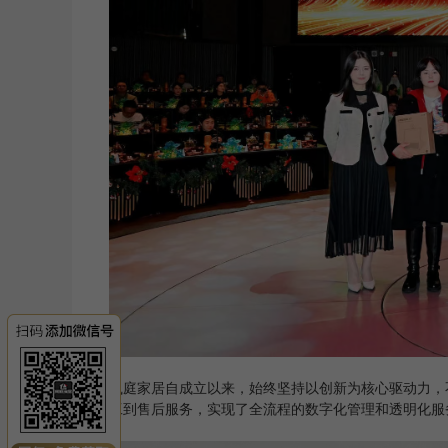
岚庭家居自成立以来，始终坚持以创新为核心驱动力，
工到售后服务，实现了全流程的数字化管理和透明化服