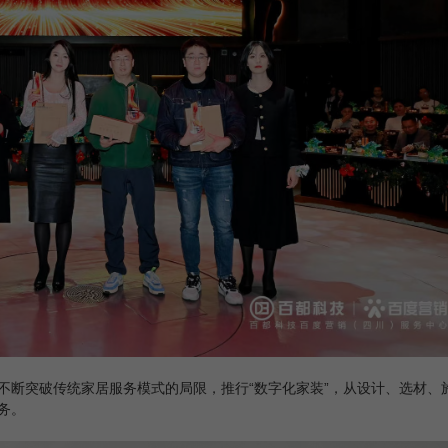
不断突破传统家居服务模式的局限，推行“数字化家装”，从设计、选材、
务。