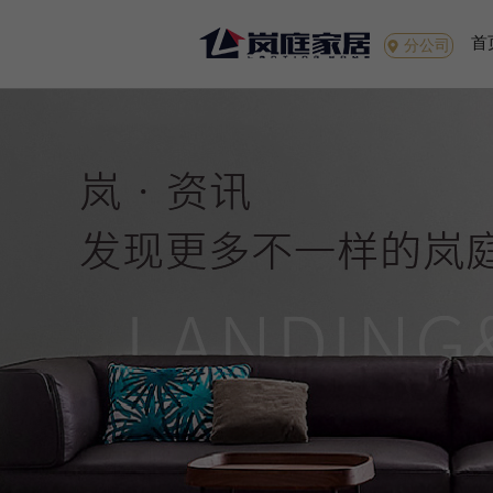
首
分公司