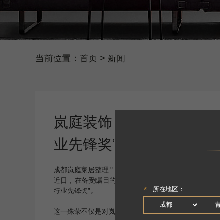
当前位置：首页 > 新闻
岚庭装饰 | 岚庭家居荣
业先锋奖”，引领家居行
成都岚庭家居整理 " 岚庭家居荣获百度品牌之夜“年度
近日，在备受瞩目的百度品牌之夜成都站活动中，四川
行业先锋奖”。
这一殊荣不仅是对岚庭家居多年来深耕家居行业的肯定