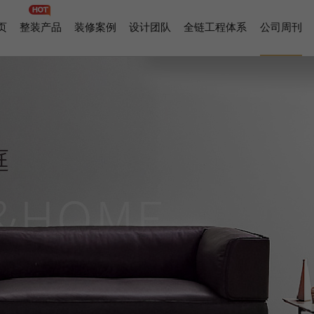
页
整装产品
装修案例
设计团队
全链工程体系
公司周刊