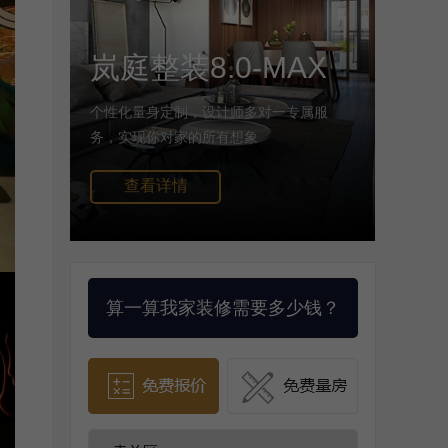
岚庭整装8.0-MAX
信和御龙山 135平米
个性化量身定制，设计师多对一专属服
务，实现你对家的所有想象
民族大学教师公寓 180
平米
查看详情
国宾首府 130平米
算一算我家装修需要多少钱？
恒大天府半岛 100平米
锦江帆影 163平米