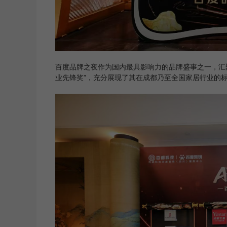
百度品牌之夜作为国内最具影响力的品牌盛事之一，汇
业先锋奖”，充分展现了其在成都乃至全国家居行业的