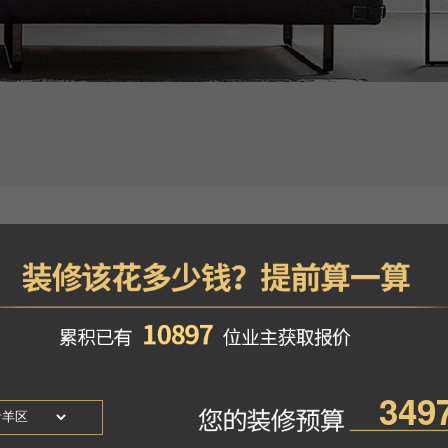
获百度品牌之夜“年度行
在线咨询
|
预约装修
业新风向！
行业先锋奖”，引领家居行业新风向！"
岚庭家居集团有限公司凭借卓越的品牌影响力和行业创新实践，荣获“
，更是对其在数字化转型和品牌建设方面领先地位的认可。