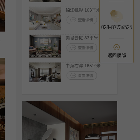
美城云庭 83平米
行
中海右岸 165平米
三利麓山城 156平米
保利康桥 123平米
城南一号 175平米