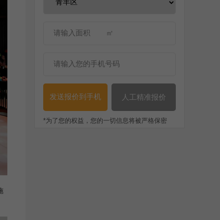
美城云庭 83平米
中海右岸 165平米
发送报价到手机
人工精准报价
*为了您的权益，您的一切信息将被严格保密
三利麓山城 156平米
保利康桥 123平米
施
城南一号 175平米