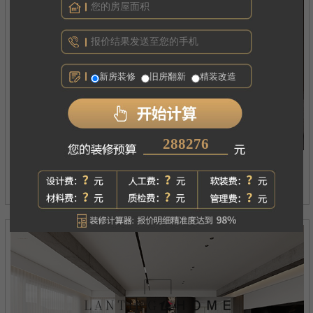
新房装修
旧房翻新
精装改造
226304
西府琅悦
案例详情
现代简约丨四居丨180㎡