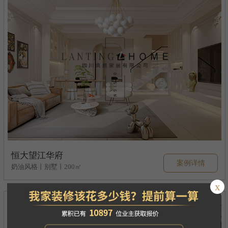
恒大望江华府
案例详情
奶油风格丨别墅丨200㎡
x