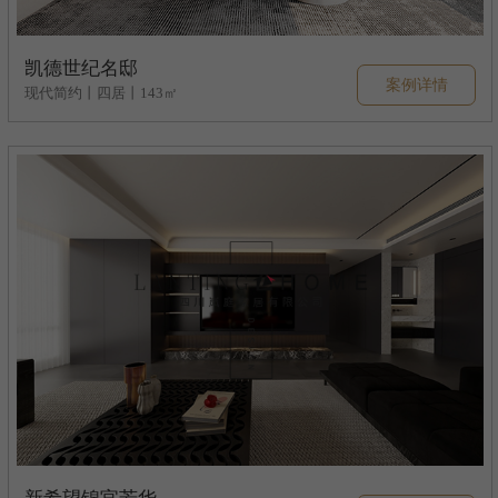
凯德世纪名邸
案例详情
现代简约丨四居丨143㎡