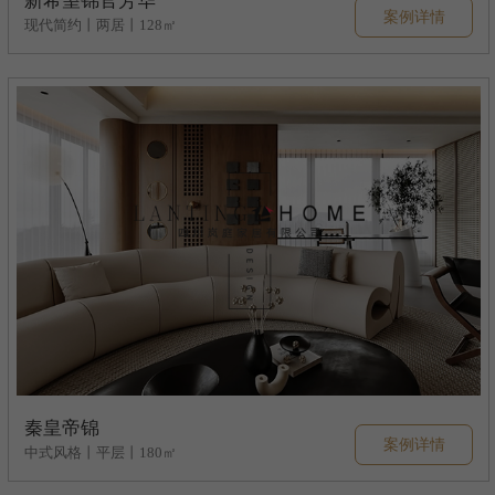
新希望锦官芳华
案例详情
现代简约丨两居丨128㎡
秦皇帝锦
案例详情
中式风格丨平层丨180㎡