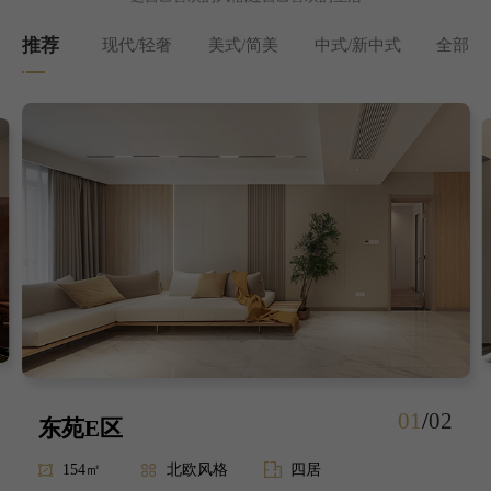
推荐
现代/轻奢
美式/简美
中式/新中式
全部
01
/
02
东苑E区
154㎡
北欧风格
四居