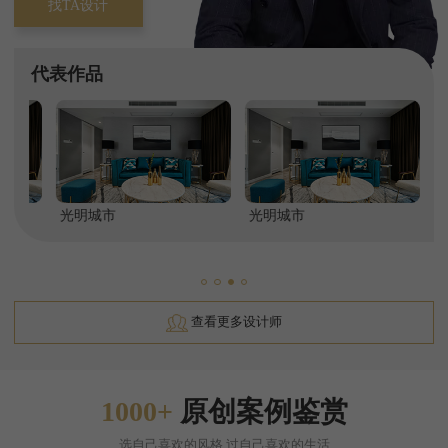
找TA设计
代表作品
牙森林一期
光明城市
保利湖心岛
光明城市
保利天和
龙光天悦龙庭
千禧河畔
融创长滩壹号
卧龙谷壹号
上林西
查看更多设计师
1000+
原创案例鉴赏
选自己喜欢的风格,过自己喜欢的生活