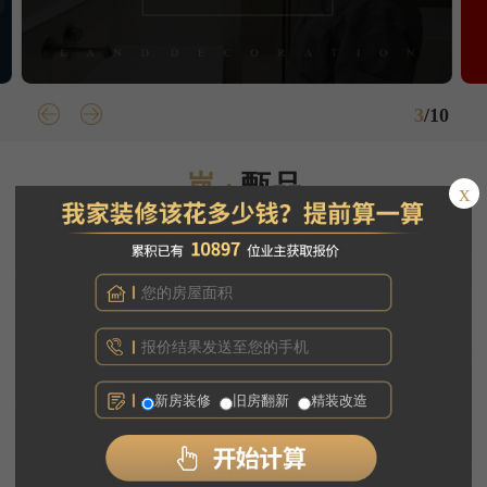
3
/
10
岚 ·
甄品
x
甄选品质环保装修解决方案
新房装修
旧房翻新
精装改造