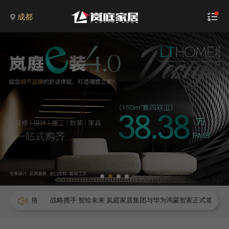
成都
风格
战略携手 智绘未来 岚庭家居集团与华为鸿蒙智家正式签署框架合作协