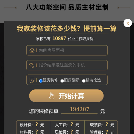
x
客厅
餐厅
厨房
卫生间
阳台
书房
衣帽间
卧室
新房装修
旧房翻新
精装改造
269647