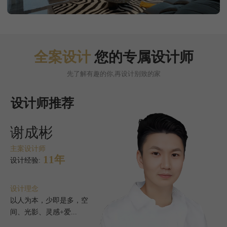
全案设计
您的专属设计师
先了解有趣的你,再设计别致的家
计师推荐
设
成彬
李
设计师
主案
11年
经验:
设计
理念
设计
为本，少即是多，空
设计
光影、灵感+爱...
化为