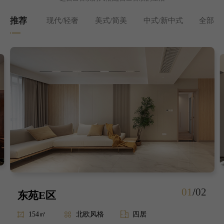
推荐
现代/轻奢
美式/简美
中式/新中式
全部
01
/
02
东苑E区
154㎡
北欧风格
四居