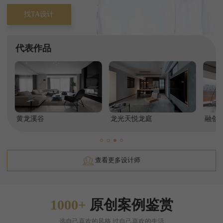
找TA设计
表作品
代
期
保利湖心岛
保利天和
地带
龙溪谷
龙光天悦龙庭
融创长滩壹号
建
查看更多设计师
1000+
原创案例鉴赏
选自己喜欢的风格,过自己喜欢的生活