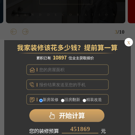
4
/
10
x
岚 ·
甄品
甄选品质环保装修解决方案
新房装修
旧房翻新
精装改造
338207