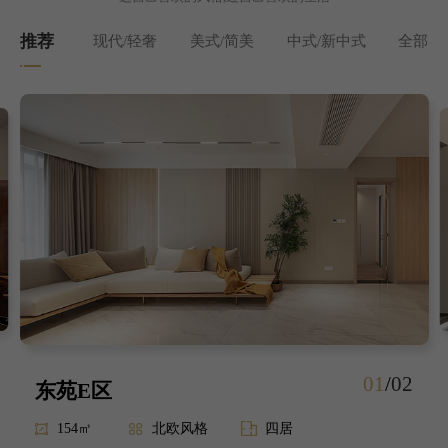
推荐
现代/轻奢
美式/简美
中式/新中式
全部
01
/
02
东苑E区
154㎡
北欧风格
四居