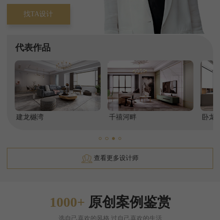
找TA设计
代表作品
西班牙森林一期
长滩壹号
建龙樾湾
上林西江国际社区
千禧河畔
天府万科城
卧龙
查看更多设计师
1000+
原创案例鉴赏
选自己喜欢的风格,过自己喜欢的生活