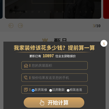
3
/
10
岚 ·
甄品
x
甄选品质环保装修解决方案
新房装修
旧房翻新
精装改造