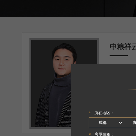
中粮祥
方案设计师
面积
：150㎡
户型
：五居
设计理念
：少