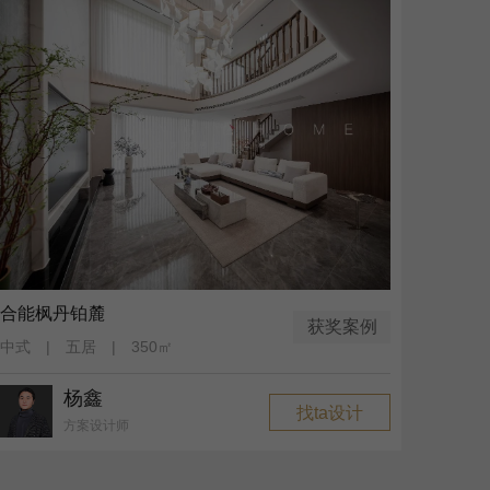
合能枫丹铂麓
获奖案例
中式 | 五居 | 350㎡
杨鑫
找ta设计
方案设计师