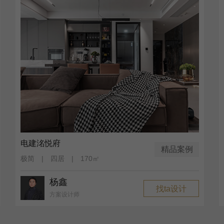
电建洺悦府
精品案例
极简 | 四居 | 170㎡
杨鑫
找ta设计
方案设计师