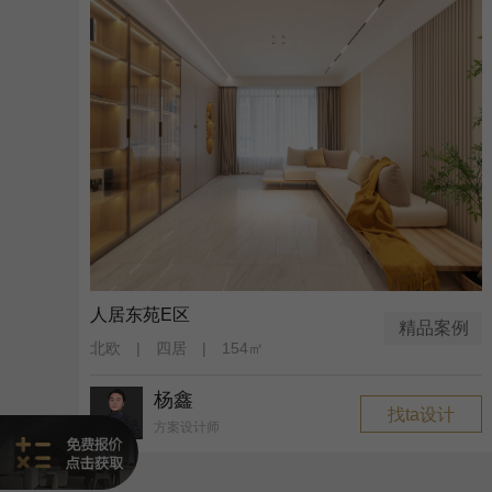
人居东苑E区
精品案例
北欧 | 四居 | 154㎡
杨鑫
找ta设计
方案设计师