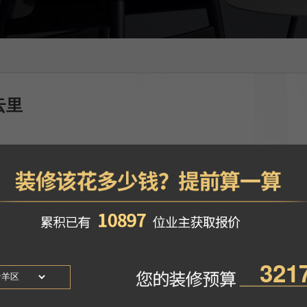
云里
-杨鑫
风格
：新中式风格
找TA设计
地区
：四川成都市
即是多，点睛之笔往往是简单的空间