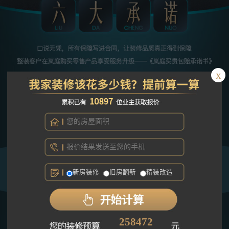
x
新房装修
旧房翻新
精装改造
370547