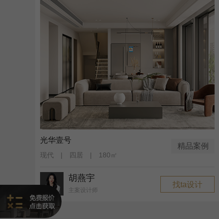
光华壹号
精品案例
现代 | 四居 | 180㎡
胡燕宇
找ta设计
主案设计师