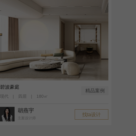
碧波豪庭
精品案例
现代 | 四居 | 180㎡
胡燕宇
找ta设计
主案设计师