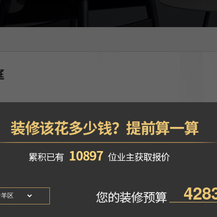
庭
-胡燕宇
风格
：现代轻奢
找TA设计
地区
：四川成都市
计源于生活，高于生活