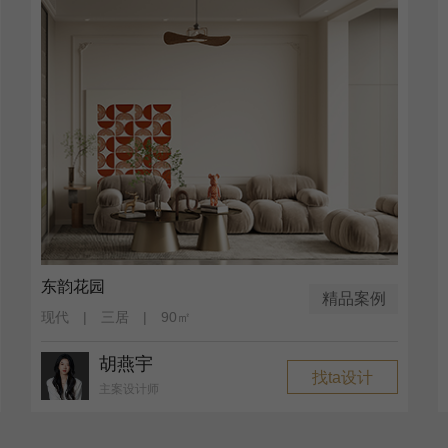
东韵花园
精品案例
现代 | 三居 | 90㎡
胡燕宇
找ta设计
主案设计师