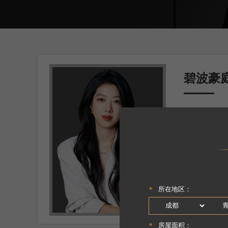
碧波豪
主案设计师
面积
：180㎡
户型
：四居
设计理念
：设