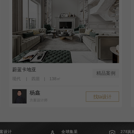
蔚蓝卡地亚
精品案例
现代 | 四居 | 138㎡
杨鑫
找ta设计
方案设计师
案设计
全球集采
278岚