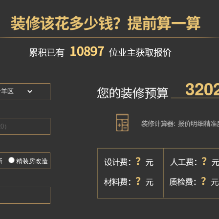
主要作品
神仙树大院，奥维尔、蔚蓝卡地亚、四海逸家、翡翠府