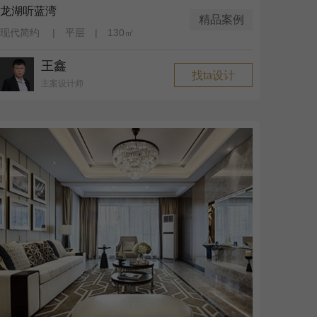
龙湖听蓝湾
精品案例
现代简约 | 平层 | 130㎡
王鑫
找ta设计
主案设计师