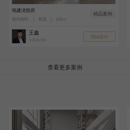
电建洺悦府
精品案例
现代简约 | 跃层 | 220㎡
王鑫
找ta设计
主案设计师
查看更多案例