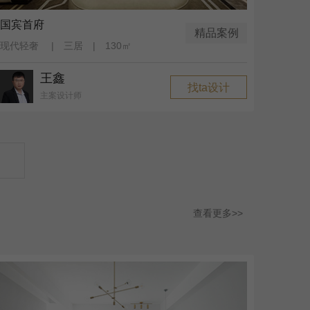
国宾首府
精品案例
现代轻奢 | 三居 | 130㎡
王鑫
找ta设计
主案设计师
查看更多>>