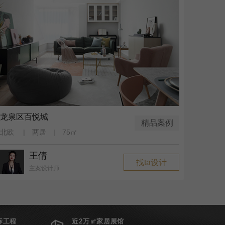
龙泉区百悦城
精品案例
北欧 | 两居 | 75㎡
王倩
找ta设计
主案设计师
标工程
近2万㎡家居展馆