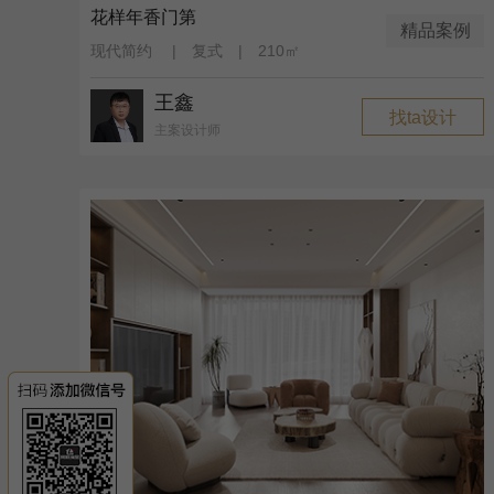
花样年香门第
精品案例
现代简约 | 复式 | 210㎡
王鑫
找ta设计
主案设计师