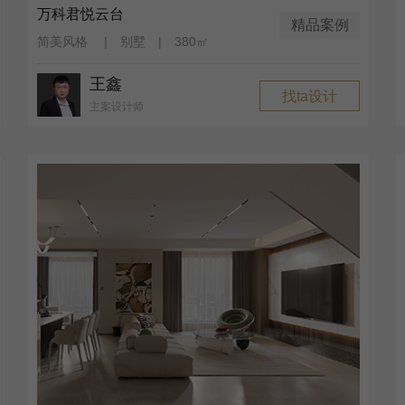
万科君悦云台
精品案例
简美风格 | 别墅 | 380㎡
王鑫
找ta设计
主案设计师