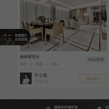
融创观玺台
精品案例
现代 | 四居 | 108㎡
于小芫
找ta设计
主案设计师
国标ENF级环保
全